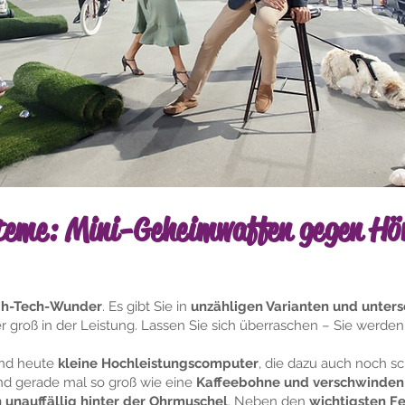
teme: Mini-Geheimwaffen gegen Hör
gh-Tech-Wunder
. Es gibt Sie in
unzähligen Varianten und unter
r groß in der Leistung. Lassen Sie sich überraschen – Sie werden
ind heute
kleine Hochleistungscomputer
, die dazu auch noch s
nd gerade mal so groß wie eine
Kaffeebohne und verschwinden
 unauffällig hinter der Ohrmuschel
. Neben den
wichtigsten F