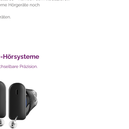
rne Hörgeräte noch
räten.
r-Hörsysteme
selbare Präzision.