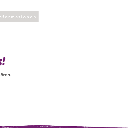
nformationen
s!
ören.