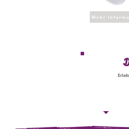
Mehr Inform
D
Erleb