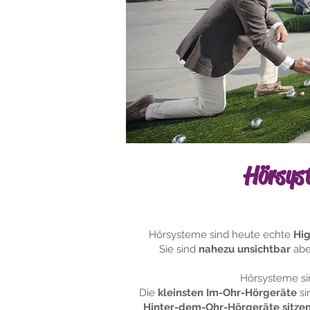
Hörsys
Hörsysteme sind heute echte
Hi
Sie sind
nahezu unsichtbar
abe
Hörsysteme s
Die
kleinsten Im-Ohr-Hörgeräte
si
Hinter-dem-Ohr-Hörgeräte sitzen