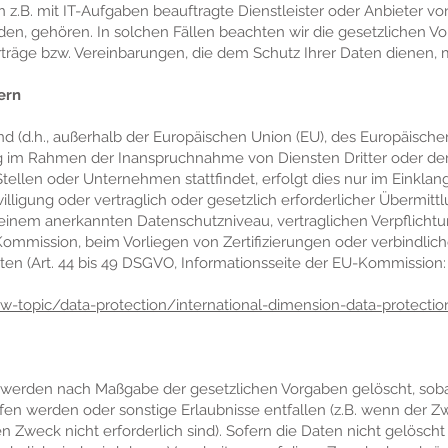
.B. mit IT-Aufgaben beauftragte Dienstleister oder Anbieter von
n, gehören. In solchen Fällen beachten wir die gesetzlichen V
räge bzw. Vereinbarungen, die dem Schutz Ihrer Daten dienen, 
ern
and (d.h., außerhalb der Europäischen Union (EU), des Europäisch
ng im Rahmen der Inanspruchnahme von Diensten Dritter oder de
ellen oder Unternehmen stattfindet, erfolgt dies nur im Einklan
illigung oder vertraglich oder gesetzlich erforderlicher Übermitt
it einem anerkannten Datenschutzniveau, vertraglichen Verpflich
ommission, beim Vorliegen von Zertifizierungen oder verbindlich
ten (Art. 44 bis 49 DSGVO, Informationsseite der EU-Kommission:
aw-topic/data-protection/international-dimension-data-protecti
 werden nach Maßgabe der gesetzlichen Vorgaben gelöscht, soba
fen werden oder sonstige Erlaubnisse entfallen (z.B. wenn der Z
den Zweck nicht erforderlich sind). Sofern die Daten nicht gelösch