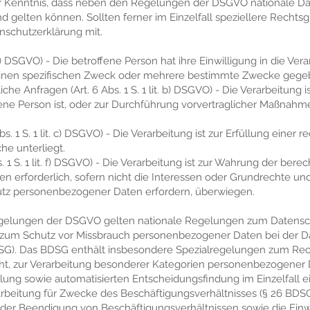
zur Kenntnis, dass neben den Regelungen der DSGVO nationale D
 gelten können. Sollten ferner im Einzelfall speziellere Rechts
enschutzerklärung mit.
it. a) DSGVO) - Die betroffene Person hat ihre Einwilligung in die Ve
inen spezifischen Zweck oder mehrere bestimmte Zwecke gege
che Anfragen (Art. 6 Abs. 1 S. 1 lit. b) DSGVO) - Die Verarbeitung is
fene Person ist, oder zur Durchführung vorvertraglicher Maßnahme
s. 1 S. 1 lit. c) DSGVO) - Die Verarbeitung ist zur Erfüllung einer 
che unterliegt.
. 1 S. 1 lit. f) DSGVO) - Die Verarbeitung ist zur Wahrung der bere
ten erforderlich, sofern nicht die Interessen oder Grundrechte un
utz personenbezogener Daten erfordern, überwiegen.
egelungen der DSGVO gelten nationale Regelungen zum Datensch
 zum Schutz vor Missbrauch personenbezogener Daten bei der D
G). Das BDSG enthält insbesondere Spezialregelungen zum Rech
, zur Verarbeitung besonderer Kategorien personenbezogener Da
ng sowie automatisierten Entscheidungsfindung im Einzelfall eins
rbeitung für Zwecke des Beschäftigungsverhältnisses (§ 26 BDSG
er Beendigung von Beschäftigungsverhältnissen sowie die Einwi