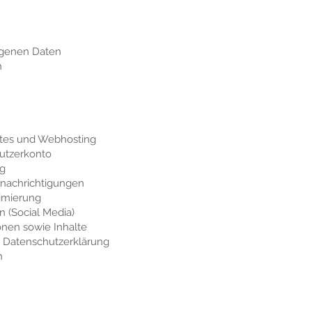
ogenen Daten
n
otes und Webhosting
utzerkonto
ng
enachrichtigungen
imierung
 (Social Media)
onen sowie Inhalte
r Datenschutzerklärung
n