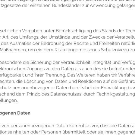
tzgesetze der einzelnen Bundesländer zur Anwendung gelange
setzlichen Vorgaben unter Berücksichtigung des Stands der Tech
 Art, des Umfangs, der Umstände und der Zwecke der Verarbeitu
nd des Ausmaßes der Bedrohung der Rechte und Freiheiten natürl
e Maßnahmen, um ein dem Risiko angemessenes Schutzniveau zu 
ondere die Sicherung der Vertraulichkeit, Integrität und Verfü
ktronischen Zugangs zu den Daten als auch des sie betreffenden 
rfügbarkeit und ihrer Trennung. Des Weiteren haben wir Verfahren
hten, die Löschung von Daten und Reaktionen auf die Gefährd
Schutz personenbezogener Daten bereits bei der Entwicklung bz
echend dem Prinzip des Datenschutzes, durch Technikgestaltun
ellungen.
zogenen Daten
 von personenbezogenen Daten kommt es vor, dass die Daten a
ationseinheiten oder Personen übermittelt oder sie ihnen gegen