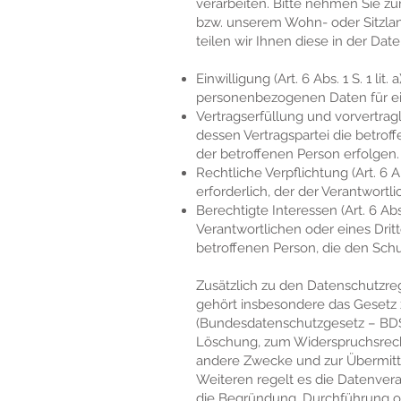
verarbeiten. Bitte nehmen Sie 
bzw. unserem Wohn- oder Sitzland
teilen wir Ihnen diese in der Dat
Einwilligung (Art. 6 Abs. 1 S. 1 l
personenbezogenen Daten für e
Vertragserfüllung und vorvertragli
dessen Vertragspartei die betrof
der betroffenen Person erfolgen.
Rechtliche Verpflichtung (Art. 6 Ab
erforderlich, der der Verantwortli
Berechtigte Interessen (Art. 6 Abs
Verantwortlichen oder eines Drit
betroffenen Person, die den Sch
Zusätzlich zu den Datenschutzr
gehört insbesondere das Gesetz
(Bundesdatenschutzgesetz – BDS
Löschung, zum Widerspruchsrecht
andere Zwecke und zur Übermittlu
Weiteren regelt es die Datenvera
die Begründung, Durchführung od