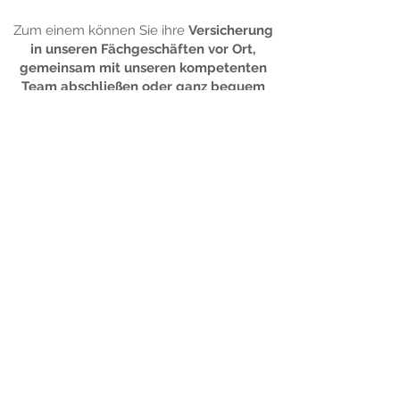
Zum einem können Sie ihre
Versicherung
in unseren Fächgeschäften vor Ort,
gemeinsam mit unseren kompetenten
Team abschließen oder ganz bequem
Online
. Jedes unserer Fachgeschäfte hat
hierfür eine
eigene Domain
auf die Sie klicken können und sich
bequem Schritt für Schritt durchführen
lassen
:
Rostock-City
Jetzt Buchen
Teterow