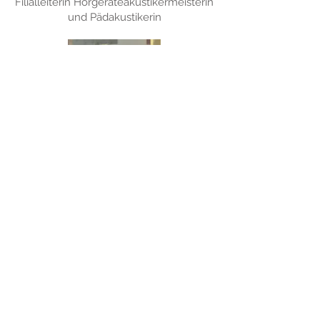
Filialleiterin Hörgeräteakustikermeisterin
und Pädakustikerin
Svenja Seemann
Filialleiterin Hörgeräteakustikermeisterin
Hörtrend Team Tessin
Alter Markt 3
18195 Tessin