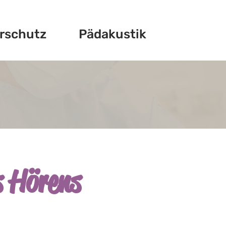
rschutz
Pädakustik
s Hörens