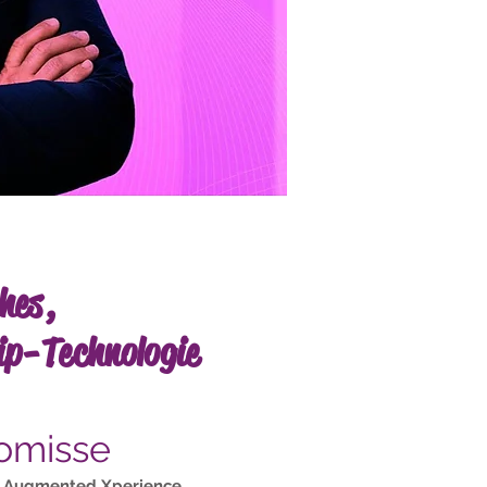
hes,
ip-Technologie
omisse
:
Augmented Xperience