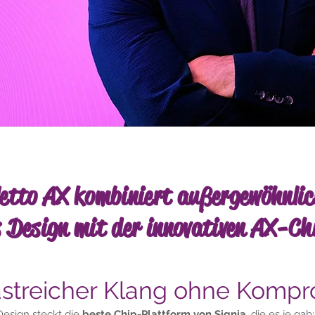
letto AX kombiniert außergewöhnlic
s Design mit der innovativen AX-Ch
astreicher Klang ohne Kompr
-Design steckt die
beste Chip-Plattform von Signia
, die es je gab