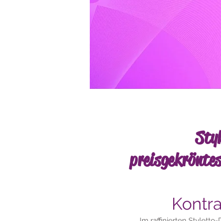
Sty
preisgekrönte
Kontr
Im raffinierten Styletto